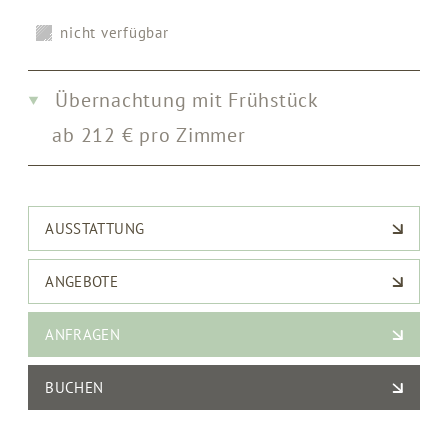
nicht verfügbar
Übernachtung mit Frühstück
ab
212
€
pro Zimmer
AUSSTATTUNG
ANGEBOTE
Klimaanlage
ANFRAGEN
Haarföhn
ANGEBOTE
Double Suite Bow
Window
Handtücher
BUCHEN
Wasserkocher
Ritiro Slow Living - mit Frühstück