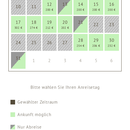
12
13
14
15
16
10
11
200 €
200 €
200 €
200 €
17
18
19
20
21
22
23
302 €
274 €
212 €
202 €
28
29
30
24
25
26
27
254 €
206 €
232 €
31
1
2
3
4
5
6
Bitte wählen Sie Ihren Anreisetag
Gewählter Zeitraum
Ankunft möglich
Nur Abreise