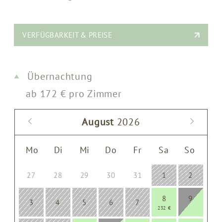
VERFÜGBARKEIT & PREISE
Übernachtung
ab
172
€
pro Zimmer
August
2026
Mo
Di
Mi
Do
Fr
Sa
So
27
28
29
30
31
1
2
8
9
3
4
5
6
7
232 €