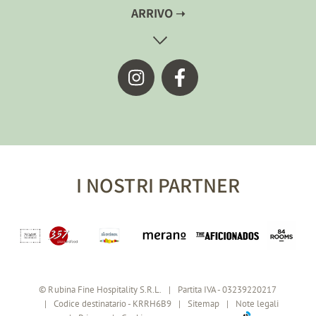
WiFi
ARRIVO ➝
Camera familiare
Servizio bevande nella struttura
Vista sulla montagna
Cuscino anallergico
TV via satellite e Pay TV
Edificio di vecchia costruzione
I NOSTRI PARTNER
Bollitore elettrico
Riscaldamento
Letto matrimoniale (kingsize)
©
Rubina Fine Hospitality S.R.L.
Partita IVA - 03239220217
Codice destinatario - KRRH6B9
Sitemap
Note legali