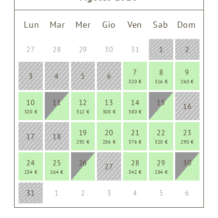
Lun
Mar
Mer
Gio
Ven
Sab
Dom
27
28
29
30
31
1
2
7
8
9
3
4
5
6
320 €
316 €
260 €
10
11
12
13
14
15
16
320 €
312 €
308 €
380 €
19
20
21
22
23
17
18
292 €
286 €
376 €
320 €
290 €
24
25
26
28
29
30
27
234 €
264 €
342 €
284 €
31
1
2
3
4
5
6